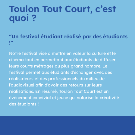
Toulon Tout Court
, c’est
quoi ?
“Un festival étudiant réalisé par des étudiants
!”
Notre festival vise à mettre en valeur la culture et le
cinéma tout en permettant aux étudiants de diffuser
leurs courts métrages au plus grand nombre. Le
festival permet aux étudiants d’échanger avec des
réalisateurs et des professionnels du milieu de
l’audiovisuel afin d’avoir des retours sur leurs
réalisations. En résumé, Toulon Tout Court est un
événement convivial et jeune qui valorise la créativité
des étudiants !